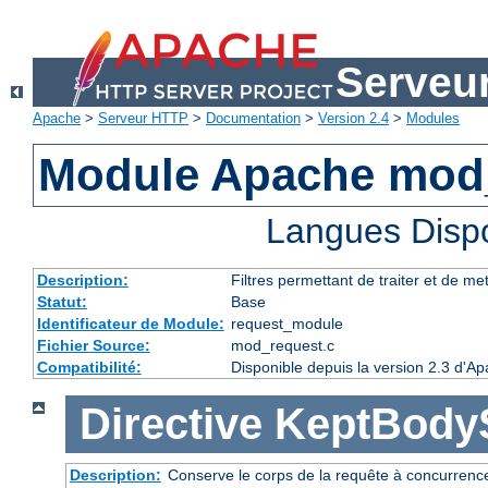
Serveu
Apache
>
Serveur HTTP
>
Documentation
>
Version 2.4
>
Modules
Module Apache mod
Langues Disp
Description:
Filtres permettant de traiter et de m
Statut:
Base
Identificateur de Module:
request_module
Fichier Source:
mod_request.c
Compatibilité:
Disponible depuis la version 2.3 d'A
Directive
KeptBody
Description:
Conserve le corps de la requête à concurrence 