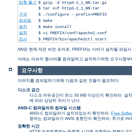
압축 풀기
$ gzip -d httpd-2_1_
NN
.tar.gz
$ tar xvf httpd-2_1_
NN
.tar
구성
$ ./configure --prefix=
PREFIX
컴파일
$ make
설치
$ make install
설정
$ vi
PREFIX
/conf/apache2.conf
검사
$
PREFIX
/bin/apache2ctl start
NN
은 현재 작은 버전 숫자로,
PREFIX
는 서버가 설치될 파일시
아래는 아파치 웹서버를 컴파일하고 설치하기위한 요구사항부터
요구사항
아파치를 컴파일하기위해 다음과 같은 것들이 필요하다:
디스크 공간
디스크 여유공간이 최소 50 MB 이상인지 확인하라. 설
에 따라 상당히 차이가 난다.
ANSI-C 컴파일러와 컴파일 시스템
ANSI-C 컴파일러가 설치되있는지 확인하라.
Free Softw
용하는 컴파일러가 ANSI 호환인지 확인하라. 추가로
PA
정확한 시간
HTTP 프로토콜에는 하루중 시간을 표현하는 부분이 있다. 그