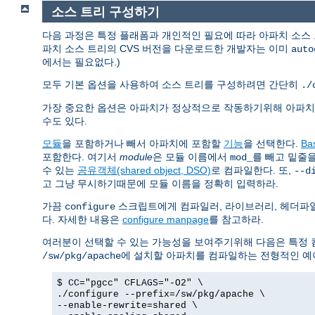
소스 트리 구성하기
다음 과정은 특정 플래폼과 개인적인 필요에 따라 아파치 소스
파치 소스 트리의 CVS 버전을 다운로드한 개발자는 이미
auto
에서는 필요없다.)
모두 기본 옵션을 사용하여 소스 트리를 구성하려면 간단히
./
가장 중요한 옵션은 아파치가 정상적으로 작동하기위해 아파
수도 있다.
모듈
을 포함하거나 빼서 아파치에 포함할
기능
을 선택한다.
Ba
포함한다. 여기서
module
은 모듈 이름에서
를 빼고 밑줄
mod_
수 있는
공유객체(shared object, DSO)
로 컴파일한다. 또,
--d
고 그냥 무시하기때문에 모듈 이름을 정확히 입력하라.
가끔
스크립트에게 컴파일러, 라이브러리, 헤더파일
configure
다. 자세한 내용은
configure manpage
를 참고하라.
여러분이 선택할 수 있는 가능성을 보여주기위해 다음은 특정 
에 설치할 아파치를 컴파일하는 전형적인 예
/sw/pkg/apache
$ CC="pgcc" CFLAGS="-O2" \
./configure --prefix=/sw/pkg/apache \
--enable-rewrite=shared \