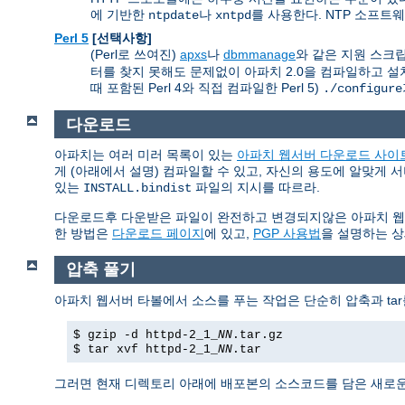
에 기반한
나
를 사용한다. NTP 소프트
ntpdate
xntpd
Perl 5
[선택사항]
(Perl로 쓰여진)
apxs
나
dbmmanage
와 같은 지원 스크립트
터를 찾지 못해도 문제없이 아파치 2.0을 컴파일하고 설치
때 포함된 Perl 4와 직접 컴파일한 Perl 5)
./configure
다운로드
아파치는 여러 미러 목록이 있는
아파치 웹서버 다운로드 사이
게 (아래에서 설명) 컴파일할 수 있고, 자신의 용도에 알맞게 
있는
파일의 지시를 따르라.
INSTALL.bindist
다운로드후 다운받은 파일이 완전하고 변경되지않은 아파치 웹서버임
한 방법은
다운로드 페이지
에 있고,
PGP 사용법
을 설명하는 상
압축 풀기
아파치 웹서버 타볼에서 소스를 푸는 작업은 단순히 압축과 tar
$ gzip -d httpd-2_1_
NN
.tar.gz
$ tar xvf httpd-2_1_
NN
.tar
그러면 현재 디렉토리 아래에 배포본의 소스코드를 담은 새로운