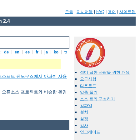
모듈
|
지시어들
|
FAQ
|
용어
|
사이트맵
 2.4
:
de
|
en
|
es
|
fr
|
ja
|
ko
|
tr
성미 급한 사람을 위한 개요
로소프트 윈도우즈에서 아파치 사용
요구사항
다운로드
 여러 오픈소스 프로젝트와 비슷한 환경
압축 풀기
소스 트리 구성하기
컴파일
설치
설정
검사
업그레이드