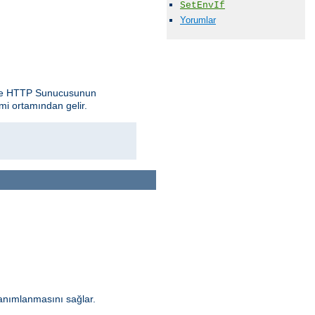
SetEnvIf
Yorumlar
pache HTTP Sunucusunun
mi ortamından gelir.
anımlanmasını sağlar.