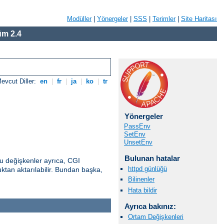
Modüller
|
Yönergeler
|
SSS
|
Terimler
|
Site Haritası
m 2.4
evcut Diller:
en
|
fr
|
ja
|
ko
|
tr
Yönergeler
PassEnv
SetEnv
UnsetEnv
Bulunan hatalar
u değişkenler ayrıca, CGI
httpd günlüğü
uktan aktarılabilir. Bundan başka,
Bilinenler
Hata bildir
Ayrıca bakınız:
Ortam Değişkenleri