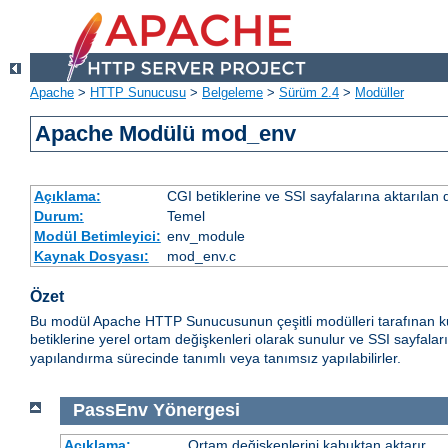
Apache
>
HTTP Sunucusu
>
Belgeleme
>
Sürüm 2.4
>
Modüller
Apache Modülü mod_env
Açıklama:
CGI betiklerine ve SSI sayfalarına aktarılan 
Durum:
Temel
Modül Betimleyici:
env_module
Kaynak Dosyası:
mod_env.c
Özet
Bu modül Apache HTTP Sunucusunun çeşitli modülleri tarafınan ku
betiklerine yerel ortam değişkenleri olarak sunulur ve SSI sayfalar
yapılandırma sürecinde tanımlı veya tanımsız yapılabilirler.
PassEnv
Yönergesi
Açıklama:
Ortam değişkenlerini kabuktan aktarır.