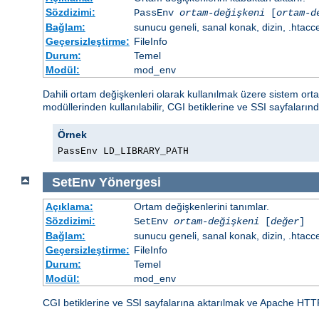
Sözdizimi:
PassEnv
ortam-değişkeni
[
ortam-d
Bağlam:
sunucu geneli, sanal konak, dizin, .htacc
Geçersizleştirme:
FileInfo
Durum:
Temel
Modül:
mod_env
Dahili ortam değişkenleri olarak kullanılmak üzere sistem or
modüllerinden kullanılabilir, CGI betiklerine ve SSI sayfalarınd
Örnek
PassEnv LD_LIBRARY_PATH
SetEnv
Yönergesi
Açıklama:
Ortam değişkenlerini tanımlar.
Sözdizimi:
SetEnv
ortam-değişkeni
[
değer
]
Bağlam:
sunucu geneli, sanal konak, dizin, .htacc
Geçersizleştirme:
FileInfo
Durum:
Temel
Modül:
mod_env
CGI betiklerine ve SSI sayfalarına aktarılmak ve Apache HTT