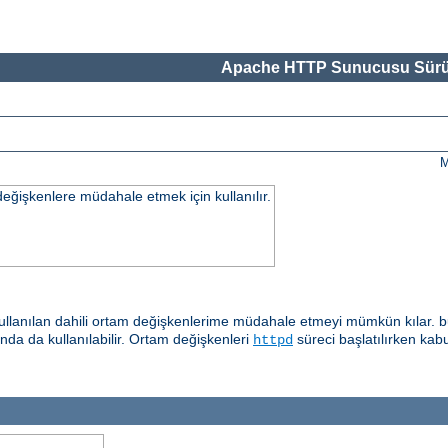
Apache HTTP Sunucusu Sürü
M
değişkenlere müdahale etmek için kullanılır.
llanılan dahili ortam değişkenlerime müdahale etmeyi mümkün kılar. b
ında da kullanılabilir. Ortam değişkenleri
süreci başlatılırken kab
httpd