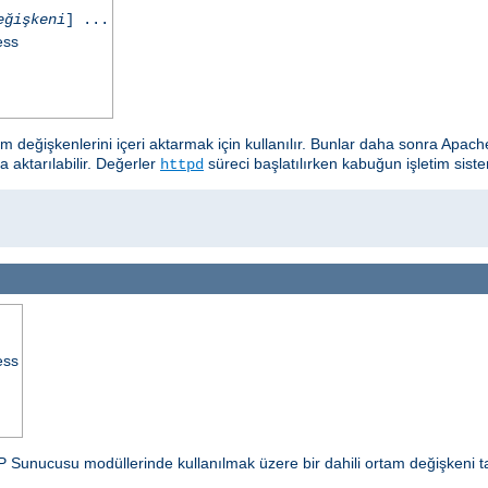
eğişkeni
] ...
ess
tam değişkenlerini içeri aktarmak için kullanılır. Bunlar daha sonra A
a aktarılabilir. Değerler
süreci başlatılırken kabuğun işletim siste
httpd
ess
P Sunucusu modüllerinde kullanılmak üzere bir dahili ortam değişkeni t