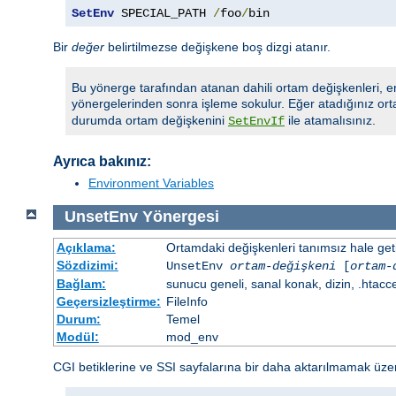
SetEnv
 SPECIAL_PATH 
/
foo
/
bin
Bir
değer
belirtilmezse değişkene boş dizgi atanır.
Bu yönerge tarafından atanan dahili ortam değişkenleri, e
yönergelerinden sonra işleme sokulur. Eğer atadığınız ort
durumda ortam değişkenini
ile atamalısınız.
SetEnvIf
Ayrıca bakınız:
Environment Variables
UnsetEnv
Yönergesi
Açıklama:
Ortamdaki değişkenleri tanımsız hale getir
Sözdizimi:
UnsetEnv
ortam-değişkeni
[
ortam-
Bağlam:
sunucu geneli, sanal konak, dizin, .htacc
Geçersizleştirme:
FileInfo
Durum:
Temel
Modül:
mod_env
CGI betiklerine ve SSI sayfalarına bir daha aktarılmamak üzere