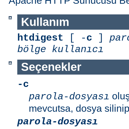
Apache HTTP Sunucusu Belg
Kullanım
htdigest
[ -
c
]
par
bölge
kullanıcı
Seçenekler
-c
oluş
parola-dosyası
mevcutsa, dosya silinip
parola-dosyası