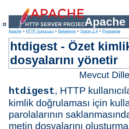
Apache 
Apache
>
HTTP Sunucusu
>
Belgeleme
>
Sürüm 2.4
>
Programlar
htdigest - Özet kiml
dosyalarını yönetir
Mevcut Dill
, HTTP kullanıcıl
htdigest
kimlik doğrulaması için kulla
parolalarının saklanmasında
metin dosyalarını oluşturm