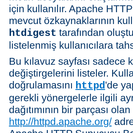
için kullanılır. Apache HT
mevcut özkaynaklarının kul
tarafından oluşt
htdigest
listelenmiş kullanıcılara tahsi
Bu kılavuz sayfası sadece k
değiştirgelerini listeler. Kull
doğrulamasını
'de ya
httpd
gerekli yönergelerle ilgili ay
dağıtımının bir parçası olan
http://httpd.apache.org/
adre