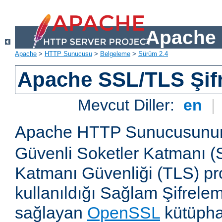
Apache 
Apache
>
HTTP Sunucusu
>
Belgeleme
>
Sürüm 2.4
Apache SSL/TLS Şif
Mevcut Diller:
en
|
Apache HTTP Sunucusun
Güvenli Soketler Katmanı (
Katmanı Güvenliği (TLS) pro
kullanıldığı Sağlam Şifrele
sağlayan
OpenSSL
kütüpha