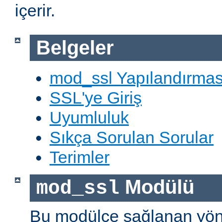
içerir.
Belgeler
mod_ssl Yapılandırmas
SSL'ye Giriş
Uyumluluk
Sıkça Sorulan Sorular
Terimler
Modülü
mod_ssl
Bu modülce sağlanan yön