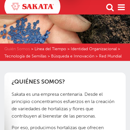
Quién Somos
>
Línea del Tiempo
>
Identidad Organizacional
>
Tecnología de Semillas
>
Búsqueda e Innovación
>
Red Mundial
¿QUIÉNES SOMOS?
Sakata es una empresa centenaria. Desde el
principio concentramos esfuerzos en la creación
de variedades de hortalizas y flores que
contribuyen al bienestar de las personas.
Por eso, producimos hortalizas que ofrecen