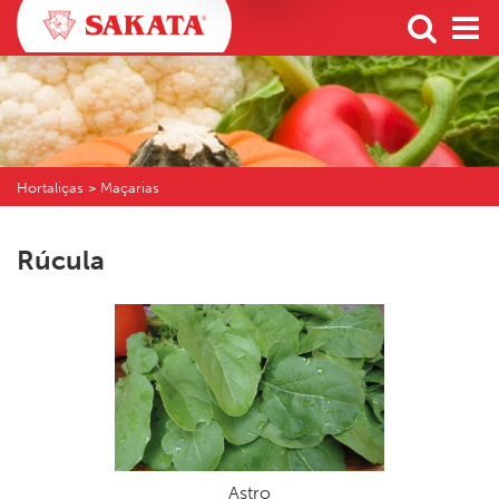
Hortaliças > Maçarias
Rúcula
Astro