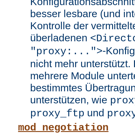
Konfigurationsabschnit
besser lesbare (und int
Kontrolle der vermittel
überladenen
<Direct
-Konfi
"proxy:...">
nicht mehr unterstützt.
mehrere Module untertei
bestimmtes Übertragun
unterstützen, wie
prox
und
proxy_ftp
prox
mod_negotiation