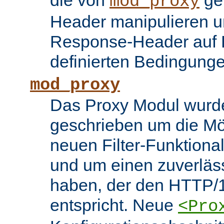
die von
ge
mod_proxy
Header manipulieren un
Response-Header auf 
definierten Bedingung
mod_proxy
Das Proxy Modul wurd
geschrieben um die Mö
neuen Filter-Funktiona
und um einen zuverläs
haben, der den HTTP/1
entspricht. Neue
<Pro