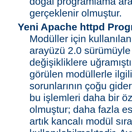
doğal programlama ara
gerçeklenir olmuştur.
Yeni Apache httpd Pro
Modüller için kullanıl
arayüzü 2.0 sürümüyle
değişikliklere uğramışt
görülen modüllerle ilgil
sorunlarının çoğu gider
bu işlemleri daha bir ö
olmuştur; daha fazla e
artık kancalı modül sır