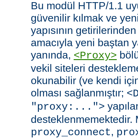
Bu modül HTTP/1.1 uyu
güvenilir kılmak ve yen
yapısının getirilerinde
amacıyla yeni baştan y
yanında,
bölü
<Proxy>
vekil siteleri destekl
okunabilir (ve kendi içi
olması sağlanmıştır;
<
yapılan
"proxy:...">
desteklenmemektedir. 
,
proxy_connect
pro