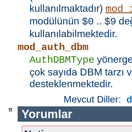
kullanılmaktadır)
mod_
modülünün
..
değ
$0
$9
kullanılabilmektedir.
mod_auth_dbm
yönerges
AuthDBMType
çok sayıda DBM tarzı v
desteklenmektedir.
Mevcut Diller:
Yorumlar