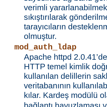
verimli yararlanabilmek 
sıkıştırılarak gönderilm
tarayıcıların destekl
olmuştur.
mod_auth_ldap
Apache httpd 2.0.41’de
HTTP temel kimlik doğ
kullanılan delillerin s
veritabanının kullanıl
kılar. Kardeş modülü o
bağlantı havuzlaması v