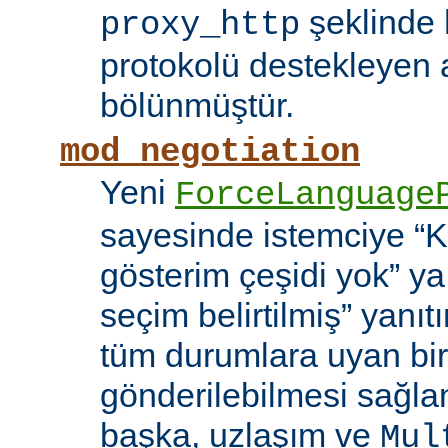
şeklinde h
proxy_http
protokolü destekleyen 
bölünmüştür.
mod_negotiation
Yeni
ForceLanguage
sayesinde istemciye “Ka
gösterim çeşidi yok” y
seçim belirtilmiş” yanı
tüm durumlara uyan bir
gönderilebilmesi sağla
başka, uzlaşım ve
Mul