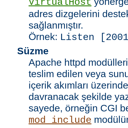
yönergel
VirtualHost
adres dizgelerini dest
sağlanmıştır.
Örnek:
Listen [200
Süzme
Apache httpd modülleri
teslim edilen veya sun
içerik akımları üzerind
davranacak şekilde yaz
sayede, örneğin CGI beti
modülü
mod_include