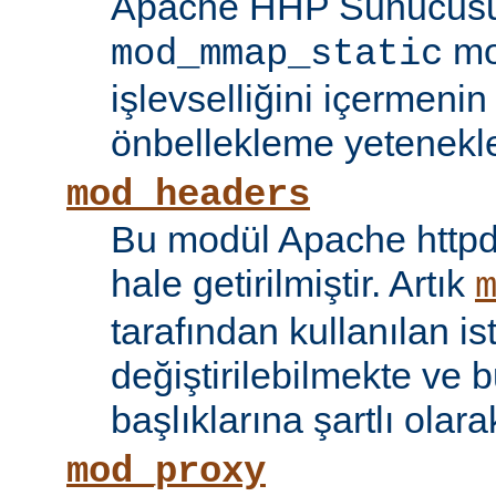
Apache HHP Sunucusu 
mo
mod_mmap_static
işlevselliğini içermeni
önbellekleme yetenekler
mod_headers
Bu modül Apache httpd
hale getirilmiştir. Artık
tarafından kullanılan is
değiştirilebilmekte ve b
başlıklarına şartlı olar
mod_proxy