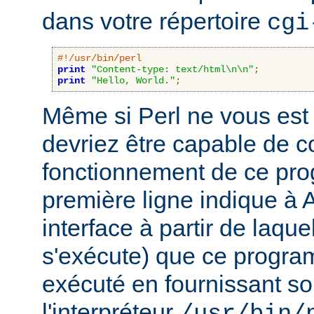
dans votre répertoire
cgi
#!/usr/bin/perl
print
"Content-type: text/html\n\n"
;
print
"Hello, World."
;
Même si Perl ne vous est 
devriez être capable de 
fonctionnement de ce pr
première ligne indique à 
interface à partir de laqu
s'exécute) que ce progra
exécuté en fournissant son
l'interpréteur
/usr/bin/