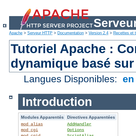
Serveu
Apache
>
Serveur HTTP
>
Documentation
>
Version 2.4
>
Recettes et t
Tutoriel Apache : C
dynamique basé sur
Langues Disponibles:
e
Introduction
Modules Apparentés
Directives Apparentées
mod_alias
AddHandler
mod_cgi
Options
mod_cgid
ScriptAlias