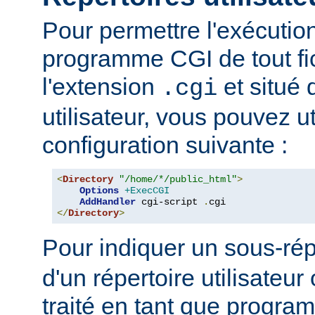
Pour permettre l'exécutio
programme CGI de tout fi
l'extension
et situé 
.cgi
utilisateur, vous pouvez uti
configuration suivante :
<
Directory
"/home/*/public_html"
>
Options
+ExecCGI
AddHandler
 cgi-script 
.
</
Directory
>
Pour indiquer un sous-rép
d'un répertoire utilisateur 
traité en tant que progr