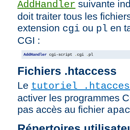
suivante ind
AddHandler
doit traiter tous les fichi
extension
ou
en t
cgi
pl
CGI :
AddHandler
 cgi-script 
.
cgi 
.
pl
Fichiers .htaccess
Le
tutoriel .htacces
activer les programmes C
pas accès au fichier
apa
Répertoires utilisate