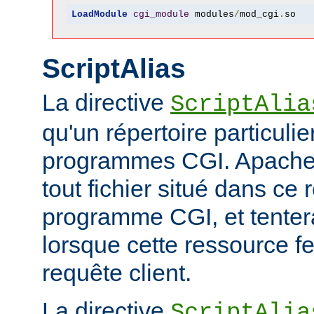
LoadModule
cgi_module
 modules
/
mod_cgi
.
so
ScriptAlias
La directive
ScriptAlia
qu'un répertoire particuli
programmes CGI. Apache
tout fichier situé dans ce 
programme CGI, et tentera
lorsque cette ressource fe
requête client.
La directive
ScriptAlia