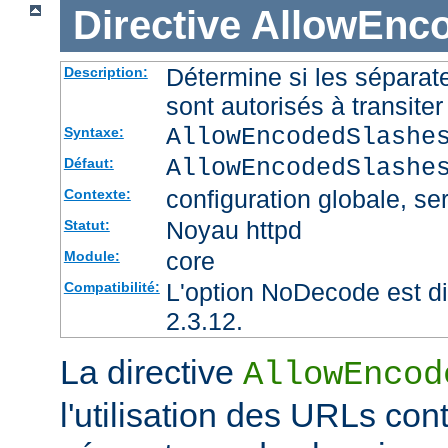
Directive
AllowEnc
Détermine si les sépara
Description:
sont autorisés à transite
AllowEncodedSlashe
Syntaxe:
AllowEncodedSlashe
Défaut:
configuration globale, ser
Contexte:
Noyau httpd
Statut:
core
Module:
L'option NoDecode est di
Compatibilité:
2.3.12.
La directive
AllowEncod
l'utilisation des URLs co