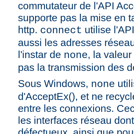
commutateur de l'API Acce
supporte pas la mise en 
http.
utilise l'AP
connect
aussi les adresses réseau
l'instar de
, la valeu
none
pas la transmission des d
Sous Windows,
util
none
d'AcceptEx(), et ne recyc
entre les connexions. Ceci
les interfaces réseau dont 
défectueux, ainsi que pou