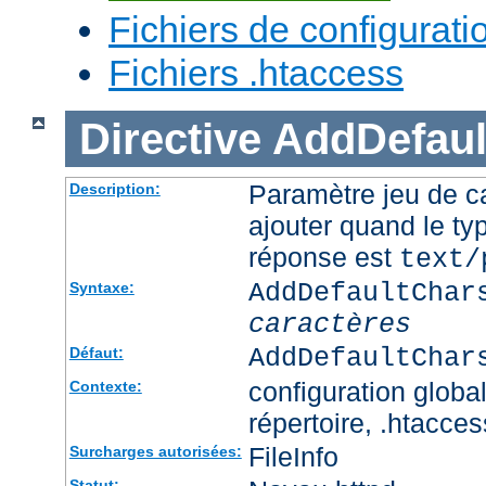
Fichiers de configurati
Fichiers .htaccess
Directive
AddDefaul
Paramètre jeu de ca
Description:
ajouter quand le ty
réponse est
text/
AddDefaultChar
Syntaxe:
caractères
AddDefaultChar
Défaut:
configuration global
Contexte:
répertoire, .htacces
FileInfo
Surcharges autorisées:
Statut: