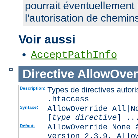
pourrait éventuellement 
l'autorisation de chemin
Voir aussi
AcceptPathInfo
Directive
AllowOver
Types de directives autori
Description:
.htaccess
AllowOverride All|N
Syntaxe:
[
type directive
] ..
AllowOverride None 
Défaut:
version 2.3.9, Allo