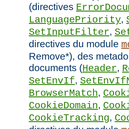
(directives
ErrorDocu
,
LanguagePriority
,
SetInputFilter
Se
directives du module
m
Remove*), des metado
documents (
,
Header
R
,
SetEnvIf
SetEnvIf
,
BrowserMatch
Cook
,
CookieDomain
Cook
,
CookieTracking
Co