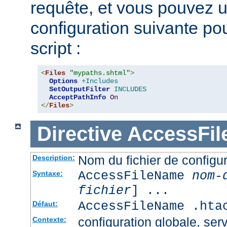
requête, et vous pouvez ut
configuration suivante pour
script :
<
Files
"mypaths.shtml"
>
Options
+Includes
SetOutputFilter
INCLUDES
AcceptPathInfo
On
</
Files
>
Directive
AccessFi
Nom du fichier de configur
Description:
AccessFileName
nom-
Syntaxe:
fichier
] ...
AccessFileName .hta
Défaut:
configuration globale, serv
Contexte: