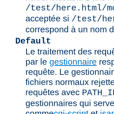
/test/here.html/m
acceptée si
/test/he
correspond à un nom de
Default
Le traitement des requ
par le
gestionnaire
resp
requête. Le gestionnai
fichiers normaux rejett
requêtes avec
PATH_I
gestionnaires qui serve
comme
cgi-script
et
isa