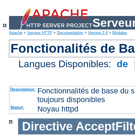
Serveu
Apache
>
Serveur HTTP
>
Documentation
>
Version 2.4
>
Modules
Fonctionalités de B
Langues Disponibles:
de
Fonctionnalités de base du
Description:
toujours disponibles
Noyau httpd
Statut:
Directive
AcceptFilt