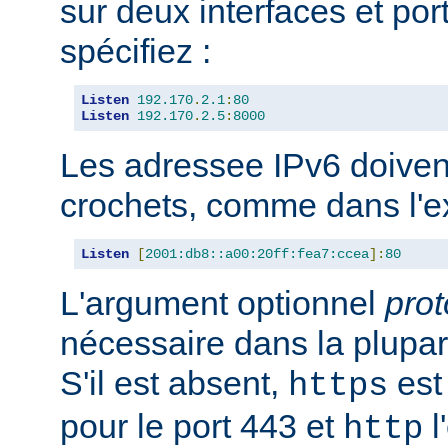
sur deux interfaces et port
spécifiez :
Listen
192.170
.
2.1
:
80
Listen
192.170
.
2.5
:
8000
Les adressee IPv6 doiven
crochets, comme dans l'e
Listen
[
2001:db8::a00:20ff:fea7:ccea
]:
80
L'argument optionnel
prot
nécessaire dans la plupar
S'il est absent,
est 
https
pour le port 443 et
l
http