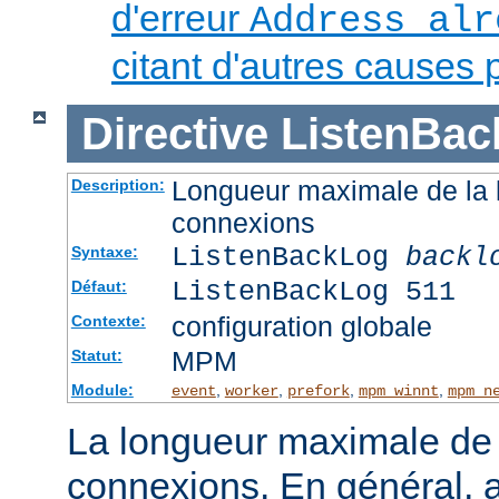
d'erreur
Address alr
citant d'autres causes 
Directive
ListenBac
Longueur maximale de la l
Description:
connexions
ListenBackLog
backl
Syntaxe:
ListenBackLog 511
Défaut:
configuration globale
Contexte:
MPM
Statut:
Module:
,
,
,
,
event
worker
prefork
mpm_winnt
mpm_n
La longueur maximale de l
connexions. En général, 