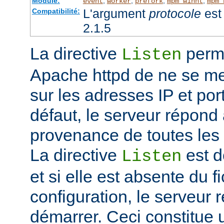
Module:
,
,
,
,
event
worker
prefork
mpm_winnt
mpm_
L'argument
protocole
est 
Compatibilité:
2.1.5
La directive
perme
Listen
Apache httpd de ne se met
sur les adresses IP et port
défaut, le serveur répond
provenance de toutes les 
La directive
est d
Listen
et si elle est absente du f
configuration, le serveur 
démarrer. Ceci constitue