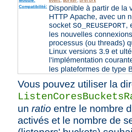
Module:
,
,
event
worker
prefork
Disponible à partir de la
Compatibilité:
HTTP Apache, avec un no
socket
,
SO_REUSEPORT
les nouvelles connexions
processus (ou threads) qu
Linux versions 3.9 et ult
l'implémentation couran
les plateformes de type 
Vous pouvez utiliser la di
ListenCoresBucketsR
un
ratio
entre le nombre 
activés et le nombre de 
(listeners' buckets) souhai