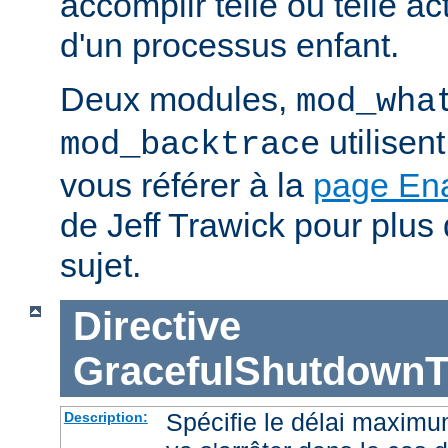
accomplir telle ou telle ac
d'un processus enfant.
Deux modules,
mod_wha
utilisen
mod_backtrace
vous référer à la
page En
de Jeff Trawick pour plus 
sujet.
Directive
GracefulShutdownT
Spécifie le délai maximu
Description: