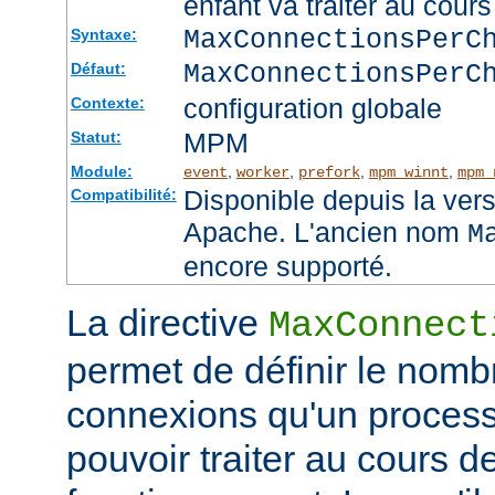
enfant va traiter au cou
MaxConnectionsPer
Syntaxe:
MaxConnectionsPerC
Défaut:
configuration globale
Contexte:
MPM
Statut:
Module:
,
,
,
,
event
worker
prefork
mpm_winnt
mpm_
Disponible depuis la ver
Compatibilité:
Apache. L'ancien nom
M
encore supporté.
La directive
MaxConnect
permet de définir le no
connexions qu'un process
pouvoir traiter au cours d