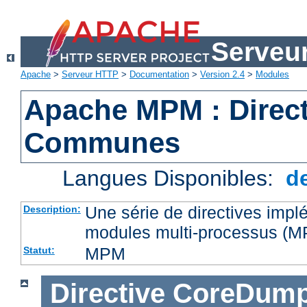
Serveu
Apache
>
Serveur HTTP
>
Documentation
>
Version 2.4
>
Modules
Apache MPM : Direct
Communes
Langues Disponibles:
d
Une série de directives impl
Description:
modules multi-processus (
MPM
Statut:
Directive
CoreDump