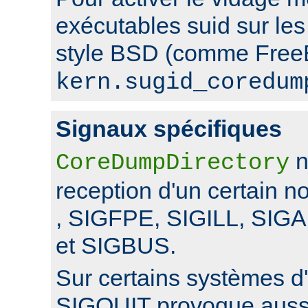
exécutables suid sur le
style BSD (comme FreeB
kern.sugid_coredum
Signaux spécifiques
n
CoreDumpDirectory
reception d'un certain 
, SIGFPE, SIGILL, SI
et SIGBUS.
Sur certains systèmes d'
SIGQUIT provoque auss