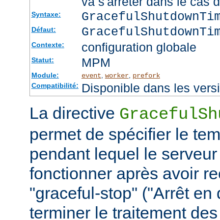
va s'arrêter dans le cas 
GracefulShutdownTi
Syntaxe:
GracefulShutdownTi
Défaut:
configuration globale
Contexte:
MPM
Statut:
Module:
,
,
event
worker
prefork
Disponible dans les vers
Compatibilité:
La directive
GracefulSh
permet de spécifier le te
pendant lequel le serveur
fonctionner après avoir re
"graceful-stop" ("Arrêt en
terminer le traitement de