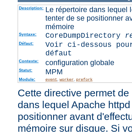
Le répertoire dans lequel
Description:
tenter de se positionner a
mémoire
CoreDumpDirectory
r
Syntaxe:
Voir ci-dessous pou
Défaut:
défaut
configuration globale
Contexte:
MPM
Statut:
Module:
,
,
event
worker
prefork
Cette directive permet de d
dans lequel Apache httpd 
positionner avant d'effect
mémoire sur disque. Si v