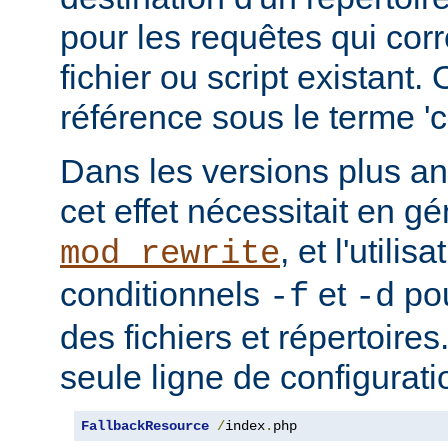
pour les requêtes qui cor
fichier ou script existant.
référence sous le terme 'co
Dans les versions plus an
cet effet nécessitait en gé
, et l'utilis
mod_rewrite
conditionnels
et
pou
-f
-d
des fichiers et répertoire
seule ligne de configurati
FallbackResource
/
index
.
php