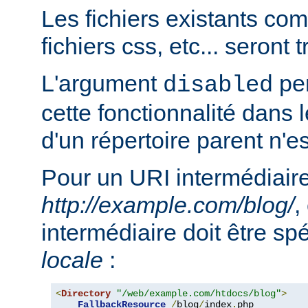
Les fichiers existants c
fichiers css, etc... seront
L'argument
per
disabled
cette fonctionnalité dans l
d'un répertoire parent n'e
Pour un URI intermédiaire
http://example.com/blog/
,
intermédiaire doit être sp
locale
:
<
Directory
"/web/example.com/htdocs/blog"
>
FallbackResource
/
blog
/
index
.