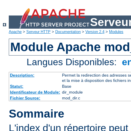
Serveu
Apache
>
Serveur HTTP
>
Documentation
>
Version 2.4
>
Modules
Module Apache mod
Langues Disponibles:
e
Description:
Permet la redirection des adresses se
et la mise à disposition des fichiers i
Statut:
Base
Identificateur de Module:
dir_module
Fichier Source:
mod_dir.c
Sommaire
L'index d'un répertoire peut