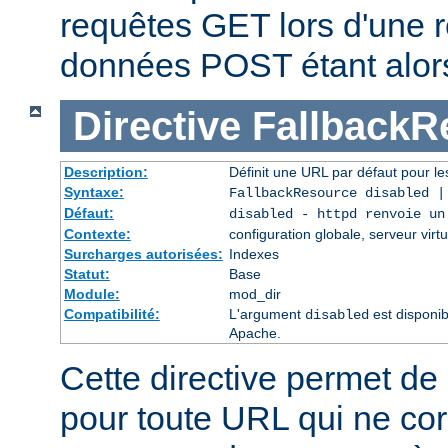
requêtes GET lors d'une re
données POST étant alor
Directive
FallbackR
Description:
Définit une URL par défaut pour les
Syntaxe:
FallbackResource disabled 
Défaut:
disabled - httpd renvoie un
Contexte:
configuration globale, serveur virtu
Surcharges autorisées:
Indexes
Statut:
Base
Module:
mod_dir
Compatibilité:
L'argument
est disponib
disabled
Apache.
Cette directive permet de 
pour toute URL qui ne co