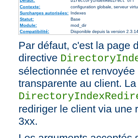
Défaut:
DirectoryIndexRedirect off
Contexte:
configuration globale, serveur virtu
Surcharges autorisées:
Indexes
Statut:
Base
Module:
mod_dir
Compatibilité:
Disponible depuis la version 2.3.1
Par défaut, c'est la page d
directive
DirectoryInd
sélectionnée et renvoyée
transparente au client. La
DirectoryIndexRedir
rediriger le client via une
3xx.
Les arguments acceptés s