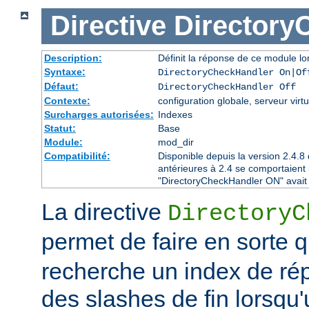
Directive
Directory
Description:
Définit la réponse de ce module lor
Syntaxe:
DirectoryCheckHandler On|Of
Défaut:
DirectoryCheckHandler Off
Contexte:
configuration globale, serveur virtu
Surcharges autorisées:
Indexes
Statut:
Base
Module:
mod_dir
Compatibilité:
Disponible depuis la version 2.4.
antérieures à 2.4 se comportaient
"DirectoryCheckHandler ON" avait é
La directive
DirectoryC
permet de faire en sorte 
recherche un index de rép
des slashes de fin lorsqu'