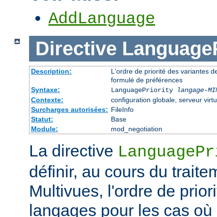
AddLanguage
Directive
LanguageP
Description:
L'ordre de priorité des variantes d
formulé de préférences
Syntaxe:
LanguagePriority
langage-MI
Contexte:
configuration globale, serveur virtu
Surcharges autorisées:
FileInfo
Statut:
Base
Module:
mod_negotiation
La directive
LanguagePr
définir, au cours du trait
Multivues, l'ordre de prior
langages pour les cas où l