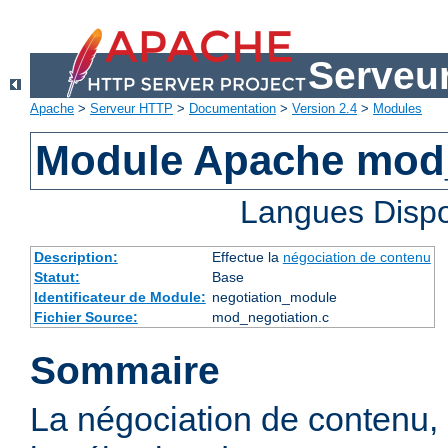
Serveu
Apache
>
Serveur HTTP
>
Documentation
>
Version 2.4
>
Modules
Module Apache mod_
Langues Dispo
Description:
Effectue la
négociation de contenu
Statut:
Base
Identificateur de Module:
negotiation_module
Fichier Source:
mod_negotiation.c
Sommaire
La négociation de contenu,