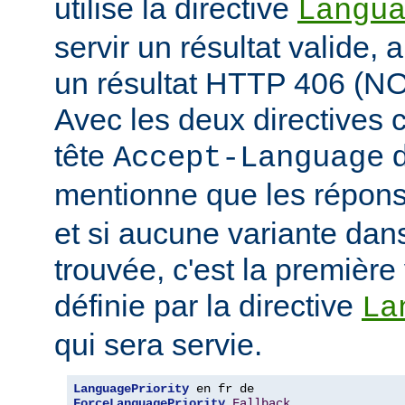
utilise la directive
Langu
servir un résultat valide, 
un résultat HTTP 406 (
Avec les deux directives c
tête
d
Accept-Language
mentionne que les répon
et si aucune variante dans
trouvée, c'est la première 
définie par la directive
La
qui sera servie.
LanguagePriority
ForceLanguagePriority
Fallback