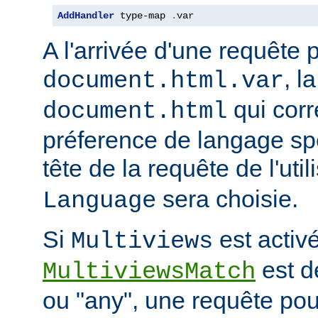
AddHandler
 type-map 
.
var
A l'arrivée d'une requête 
, l
document.html.var
qui corr
document.html
préference de langage spé
tête de la requête de l'uti
sera choisie.
Language
Si
est activé
Multiviews
est d
MultiviewsMatch
ou "any", une requête po