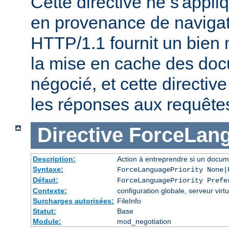
Cette directive ne s'appl
en provenance de naviga
HTTP/1.1 fournit un bien 
la mise en cache des do
négocié, et cette directive
les réponses aux requête
Directive
ForceLang
Description:
Action à entreprendre si un docum
Syntaxe:
ForceLanguagePriority None|
Défaut:
ForceLanguagePriority Prefe
Contexte:
configuration globale, serveur virtu
Surcharges autorisées:
FileInfo
Statut:
Base
Module:
mod_negotiation