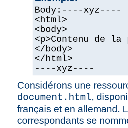
Body:----xyz----
<html>
<body>
<p>Contenu de la 
</body>
</html>
----xyz----
Considérons une ressour
, dispon
document.html
français et en allemand. L
correspondants se nomme