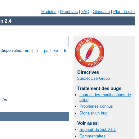
Modules
|
Directives
|
FAQ
|
Glossaire
|
Plan du site
n 2.4
Disponibles:
en
|
fr
|
ja
|
ko
|
tr
Directives
SuexecUserGroup
Traitement des bugs
Journal des modifications de
fiés.
httpd
Problèmes connus
Signaler un bug
Voir aussi
Support de SuEXEC
Commentaires