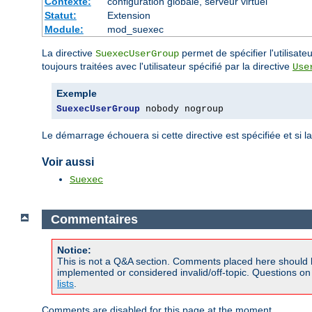
Contexte:
configuration globale, serveur virtuel
Statut:
Extension
Module:
mod_suexec
La directive
permet de spécifier l'utilisa
SuexecUserGroup
toujours traitées avec l'utilisateur spécifié par la directive
Use
Exemple
SuexecUserGroup
 nobody nogroup
Le démarrage échouera si cette directive est spécifiée et si l
Voir aussi
Suexec
Commentaires
Notice:
This is not a Q&A section. Comments placed here should 
implemented or considered invalid/off-topic. Questions o
lists
.
Comments are disabled for this page at the moment.