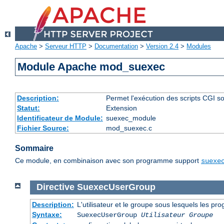
Apache
>
Serveur HTTP
>
Documentation
>
Version 2.4
>
Modules
Module Apache mod_suexec
Description:
Permet l'exécution des scripts CGI sou
Statut:
Extension
Identificateur de Module:
suexec_module
Fichier Source:
mod_suexec.c
Sommaire
Ce module, en combinaison avec son programme support
suexe
Directive
SuexecUserGroup
Description:
L'utilisateur et le groupe sous lesquels les p
Syntaxe:
SuexecUserGroup
Utilisateur Groupe