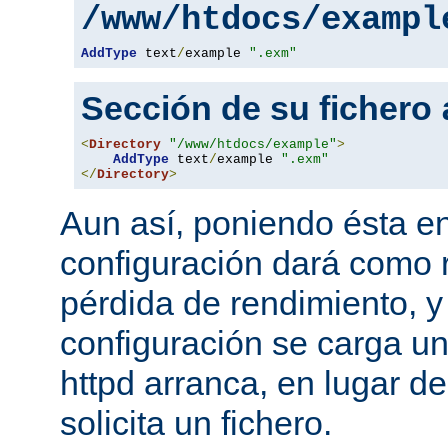
/www/htdocs/exampl
AddType
 text
/
example 
".exm"
Sección de su fichero
<
Directory
"/www/htdocs/example"
>
AddType
 text
/
example 
".exm"
</
Directory
>
Aun así, poniendo ésta en
configuración dará como 
pérdida de rendimiento, y
configuración se carga u
httpd arranca, en lugar d
solicita un fichero.