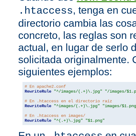
, tenga en cu
.htaccess
directorio cambia las cos
concreto, las reglas son re
actual, en lugar de serlo 
solicitada originalmente.
siguientes ejemplos:
# En apache2.conf
RewriteRule
"^/images/(.+)\.jpg"
"/images/$1.
# En .htaccess en el directorio raíz
RewriteRule
"^images/(.+)\.jpg"
"images/$1.pn
# En .htaccess en images/
RewriteRule
"^(.+)\.jpg"
"$1.png"
En un
en cual