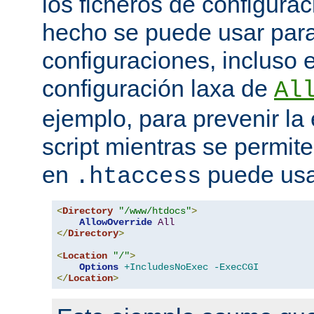
los ficheros de configurac
hecho se puede usar para 
configuraciones, incluso 
configuración laxa de
Al
ejemplo, para prevenir la
script mientras se permite
en
puede usa
.htaccess
<
Directory
"/www/htdocs"
>
AllowOverride
All
</
Directory
>
<
Location
"/"
>
Options
+IncludesNoExec
-ExecCGI
</
Location
>