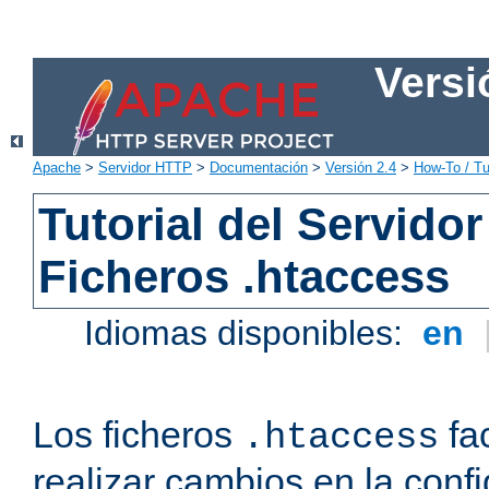
Versi
Apache
>
Servidor HTTP
>
Documentación
>
Versión 2.4
>
How-To / Tu
Tutorial del Servid
Ficheros .htaccess
Idiomas disponibles:
en
Los ficheros
fac
.htaccess
realizar cambios en la conf