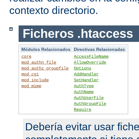
contexto directorio.
Ficheros .htaccess
Módulos Relacionados
Directivas Relacionadas
core
AccessFileName
mod_authn_file
AllowOverride
mod_authz_groupfile
Options
mod_cgi
AddHandler
mod_include
SetHandler
mod_mime
AuthType
AuthName
AuthUserFile
AuthGroupFile
Require
Debería evitar usar fich