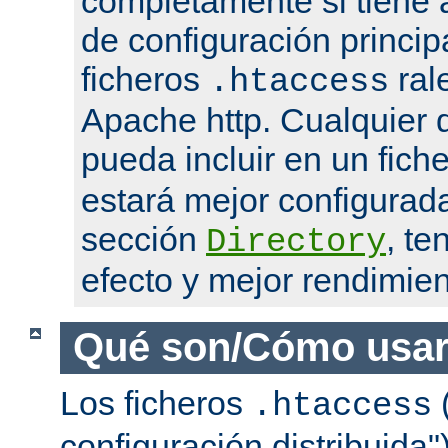
completamente si tiene 
de configuración princip
ficheros
ral
.htaccess
Apache http. Cualquier d
pueda incluir en un fich
estará mejor configurad
sección
, te
Directory
efecto y mejor rendimien
Qué son/Cómo usar
Los ficheros
(
.htaccess
configuración distribuida"