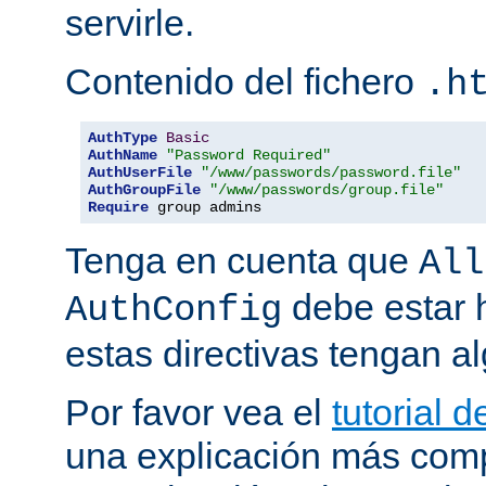
servirle.
Contenido del fichero
.h
AuthType
Basic
AuthName
"Password Required"
AuthUserFile
"/www/passwords/password.file"
AuthGroupFile
"/www/passwords/group.file"
Require
 group admins
Tenga en cuenta que
All
debe estar h
AuthConfig
estas directivas tengan al
Por favor vea el
tutorial 
una explicación más comp