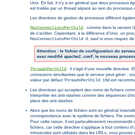
Unix. En fait, il n'y a en général que deux processus 
est traitée par un thread séparé au sein du processus 
Les directives de gestion de processus diffèrent égale
: comme dans la version Uni
MaxConnectionsPerChild
de s'arrêter. Cependant, à la différence d'Unix, un pro
, sauf si vous risquez 
MaxConnectionsPerChild 0
Attention : le fichier de configuration du ser
avez modifié
, le nouveau proces
apache2.conf
: il s'agit d'une nouvelle directive.
ThreadsPerChild
connexions simultanées que le serveur peut gérer ; vo
valeur par défaut
est recomman
ThreadsPerChild 150
Les directives qui acceptent des noms de fichiers co
interpréter les anti-slashes comme des séquences d'é
place des anti-slashes.
Alors que les noms de fichiers sont en général insensi
correspondance avec le système de fichiers. Par exemp
Pour cette raison, il est particulièrement recommandé d'
fichiers, car cette directive s'applique à tout contenu
minuscules sont utilisées dans les URLs, vous pouvez ut