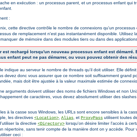
Apache en exécution : un processus parent, et un processus enfant qui t
enfant.
ment :
x, cette directive contrôle le nombre de connexions qu'un processus en
cessus de remplacement n'est pas instantanément disponible. Utilisez la
de manquer de mémoire dans des modules tiers ou dans des applications
veur est rechargé lorsqu'un nouveau processus enfant est démarré
sus enfant peut ne pas démarrer, ou vous pouvez obtenir des résu
 Elle indique au serveur le nombre de threads qu'il doit utiliser. Elle dé
us devez donc vous assurer que ce nombre soit suffisamment grand pou
dée, mais doit être ajustée à la valeur maximale estimée de connexio
mme arguments doivent utiliser des noms de fichiers Windows et non 
chappement de caractères, vous devez absolument utiliser des slashes
bles à la casse sous Windows, les URLs sont encore sensibles à la cass
le, les directives
,
, et
utilisent toutes 
<Location>
Alias
ProxyPass
utiliser la directive
lorsqu'on désire limiter l'accès à ce
<Directory>
 d'un répertoire, sans tenir compte de la manière dont on y accède. Pou
iliser ceci :