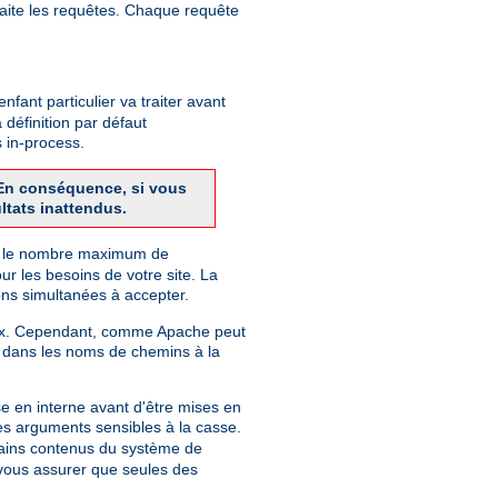
raite les requêtes. Chaque requête
fant particulier va traiter avant
 définition par défaut
 in-process.
. En conséquence, si vous
ltats inattendus.
finit le nombre maximum de
r les besoins de votre site. La
ns simultanées à accepter.
Unix. Cependant, comme Apache peut
 dans les noms de chemins à la
e en interne avant d'être mises en
des arguments sensibles à la casse.
rtains contenus du système de
r vous assurer que seules des