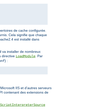
pertoires de cache configurée.
urnis. Cela signifie que chaque
Apache2.4 est installé dans
l va installer de nombreux
a directive
. Par
LoadModule
) :
onf
icrosoft IIS et d'autres serveurs
API contenant des extensions de
ScriptInterpreterSource