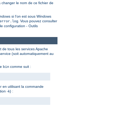
 changer le nom de ce fichier de
ndows si l'on est sous Windows
. Vous pouvez consulter
error.log
 configuration - Outils
at de tous les services Apache
 service (soit automatiquement au
he
comme suit :
bin
er en utilisant la commande
ion -k) :