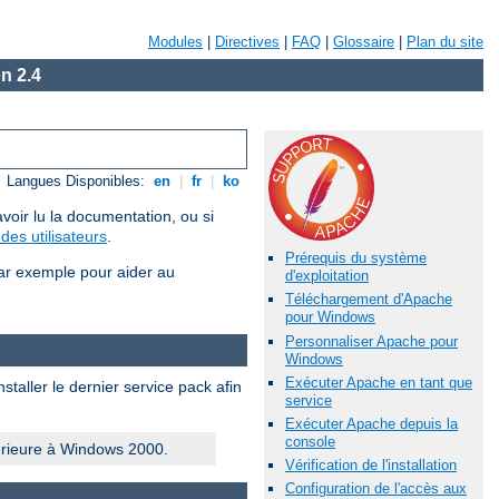
Modules
|
Directives
|
FAQ
|
Glossaire
|
Plan du site
n 2.4
Langues Disponibles:
en
|
fr
|
ko
voir lu la documentation, ou si
des utilisateurs
.
Prérequis du système
ar exemple pour aider au
d'exploitation
Téléchargement d'Apache
pour Windows
Personnaliser Apache pour
Windows
Exécuter Apache en tant que
taller le dernier service pack afin
service
Exécuter Apache depuis la
console
érieure à Windows 2000.
Vérification de l'installation
Configuration de l'accès aux