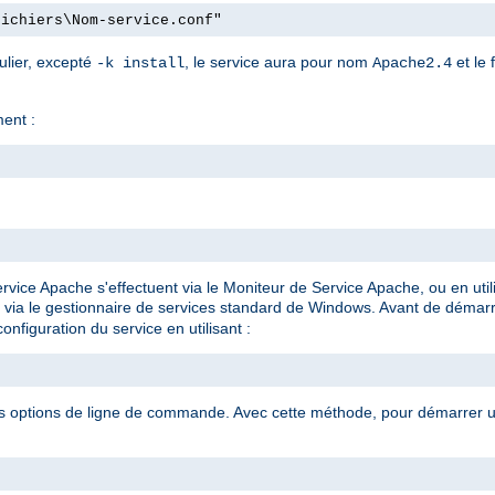
fichiers\Nom-service.conf"
ulier, excepté
, le service aura pour nom
et le 
-k install
Apache2.4
ment :
rvice Apache s'effectuent via le Moniteur de Service Apache, ou en ut
 via le gestionnaire de services standard de Windows. Avant de démar
onfiguration du service en utilisant :
es options de ligne de commande. Avec cette méthode, pour démarrer un