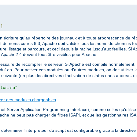
L
]
 écriture qu'au répertoire des journaux et à toute arborescence de ré
at de noms courts 8.3, Apache doit valider tous les noms de chemins fo
ure, listage et parcours, et ceci depuis la racine jusqu'aux feuilles. Si 
t Apache2.4 doivent tous être visibles pour Apache
essaire de recompiler le serveur. Si Apache est compilé normalement, i
. Pour activer ces modules ou d'autres modules, on doit utiliser l
dules
 suivante (en plus des directives d'activation de status dans
access.c
atus.so"
éer des modules chargeables
et Server Application Programming Interface), comme celles qu'utilise M
pache ne peut
pas
charger de filtres ISAPI, et que les gestionnaires IS
déterminer l'interpréteur du script est configurable grâce à la directive