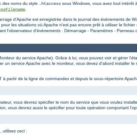
vec des noms du style
sous Windows, vous avez tout intérêt à
.htaccess
.
essFilename
rrage d'Apache est enregistrée dans le journal des évènements de Wi
 les situations où Apache n'est pas encore prêt à utiliser le fichier
isant l'observateur d'évènements : Démarrage - Paramètres - Panneau de
niteur du service Apache). Grâce à lui, vous pouvez voir et gérer l'ét
er un service Apache avec le moniteur, vous devez d'abord installer le
 à partir de la ligne de commandes et depuis le sous-répertoire Apac
inateur, vous devrez spécifier le nom du service que vous voulez install
ion, vous devrez aussi le spécifier pour toute opération comportant l'opt
 utilisez ceci :