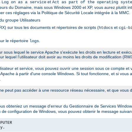
s
et
Log on as a service
Act as part of the operating syst
sateurs du Domaine, mais sous Windows 2000 et XP, vous aurez plutôt int
er ces réglages via la Politique de Sécurité Locale intégrée à la MMC.
u groupe Utilisateurs
X) sur tous les documents et répertoires de scripts (
et
htdocs
cgi-b
ur le répertoire
.
logs
eur sous lequel le service Apache s'exécute les droits en lecture et exé
sur lequel l'utilisateur doit avoir au moins les droits de modification (RW
sateur et service, vous pouvez ouvrir une session sous ce compte et véri
 Apache à partir d'une console Windows. Si tout fonctionne, et si vous a
.
 peut pas accéder à une ressource réseau nécessaire, et que vous de
vous obteniez un message d'erreur du Gestionnaire de Services Window
u de configuration de Windows, vous pouvez obtenir le message suivant
MPUTER
ly.