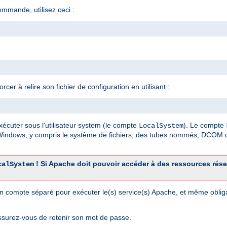
ommande, utilisez ceci :
er à relire son fichier de configuration en utilisant :
xécuter sous l'utilisateur system (le compte
). Le compte
LocalSystem
 Windows, y compris le système de fichiers, des tubes nommés, DCOM o
! Si Apache doit pouvoir accéder à des ressources rés
calSystem
r un compte séparé pour exécuter le(s) service(s) Apache, et même obli
ssurez-vous de retenir son mot de passe.