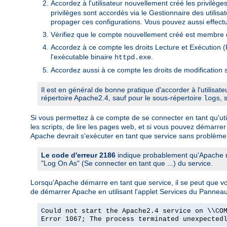
Accordez à l'utilisateur nouvellement créé les privilège
privilèges sont accordés via le Gestionnaire des utili
propager ces configurations. Vous pouvez aussi effectu
Vérifiez que le compte nouvellement créé est membre d
Accordez à ce compte les droits Lecture et Exécution (R
l'exécutable binaire
.
httpd.exe
Accordez aussi à ce compte les droits de modification s
Il est en général de bonne pratique d'accorder à l'utilisat
répertoire Apache2.4, sauf pour le sous-répertoire
, 
logs
Si vous permettez à ce compte de se connecter en tant qu'utili
les scripts, de lire les pages web, et si vous pouvez démarrer
Apache devrait s'exécuter en tant que service sans problème
Le code d'erreur 2186
indique probablement qu'Apache ne
"Log On As" (Se connecter en tant que ...) du service.
Lorsqu'Apache démarre en tant que service, il se peut que 
de démarrer Apache en utilisant l'applet Services du Pannea
Could not start the Apache2.4 service on \\CO
Error 1067; The process terminated unexpected