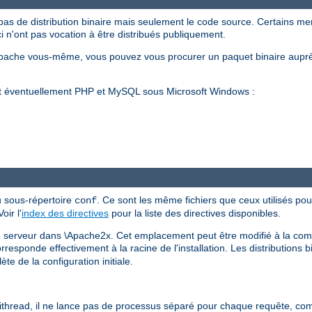
pas de distribution binaire mais seulement le code source. Certains m
ci n'ont pas vocation à être distribués publiquement.
Apache vous-même, vous pouvez vous procurer un paquet binaire auprè
et éventuellement PHP et MySQL sous Microsoft Windows :
u sous-répertoire
. Ce sont les même fichiers que ceux utilisés pour
conf
ir l'
index des directives
pour la liste des directives disponibles.
 le serveur dans \Apache2x. Cet emplacement peut être modifié à la comp
esponde effectivement à la racine de l'installation. Les distributions b
te de la configuration initiale.
read, il ne lance pas de processus séparé pour chaque requête, com