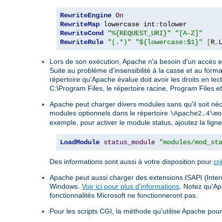
RewriteEngine
On
RewriteMap
 lowercase int
:
RewriteCond
"%{REQUEST_URI}"
"[A-Z]"
RewriteRule
"(.*)"
"${lowercase:$1}"
[
R
,
Lors de son exécution, Apache n'a besoin d'un accès en
Suite au problème d'insensibilité à la casse et au form
répertoire qu'Apache évalue doit avoir les droits en lect
C:\Program Files, le répertoire racine, Program Files e
Apache peut charger divers modules sans qu'il soit néc
modules optionnels dans le répertoire
\Apache2.4\mo
exemple, pour activer le module status, ajoutez la ligne
LoadModule
status_module
"modules/mod_st
Des informations sont aussi à votre disposition pour
cr
Apache peut aussi charger des extensions ISAPI (Intern
Windows.
Voir ici pour plus d'informations
. Notez qu'A
fonctionnalités Microsoft ne fonctionneront pas.
Pour les scripts CGI, la méthode qu'utilise Apache pour 