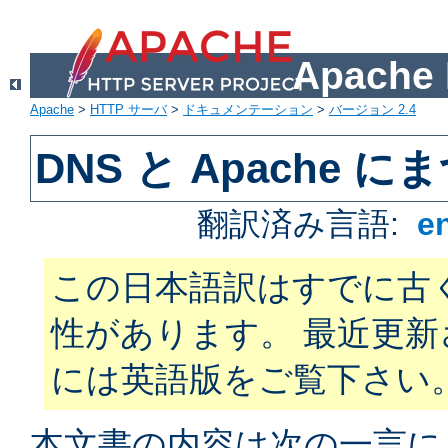
Apach
Apache
>
HTTP サーバ
>
ドキュメンテーション
>
バージョン 2.4
DNS と Apache
翻訳済み言語:
e
この日本語訳はすでに古
性があります。 最近更
には英語版をご覧下さい
本文書の内容は次の一言に