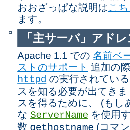
おおざっぱな説明は
こち
ます。
「主サーバ」アドレ
Apache 1.1 での
名前ベ
ストのサポート
追加の際に
の実行されているホ
httpd
スを知る必要が出てきま
スを得るために、 (もし
な
を使用す
ServerName
数
(コマ
gethostname