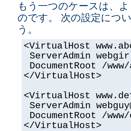
もう一つのケースは、よ
のです。 次の設定につ
う。
<VirtualHost www.ab
ServerAdmin webgir
DocumentRoot /www/
</VirtualHost>
<VirtualHost www.de
ServerAdmin webguy
DocumentRoot /www/
</VirtualHost>