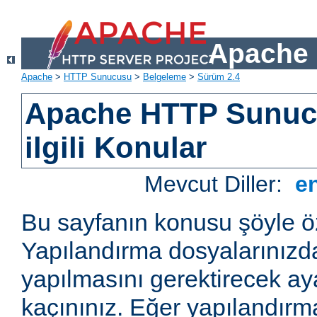
Apache 
Apache
>
HTTP Sunucusu
>
Belgeleme
>
Sürüm 2.4
Apache HTTP Sunucu
ilgili Konular
Mevcut Diller:
e
Bu sayfanın konusu şöyle öz
Yapılandırma dosyalarınızd
yapılmasını gerektirecek a
kaçınınız. Eğer yapılandırm