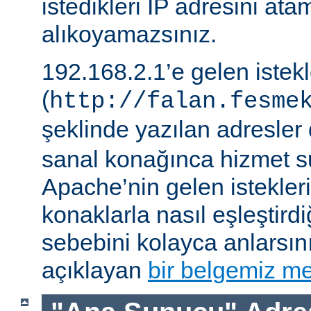
istedikleri IP adresini ata
alıkoyamazsınız.
192.168.2.1’e gelen istek
(
http://falan.fesme
şeklinde yazılan adresler 
sanal konağınca hizmet su
Apache’nin gelen istekler
konaklarla nasıl eşleştirdi
sebebini kolayca anlarsın
açıklayan
bir belgemiz me