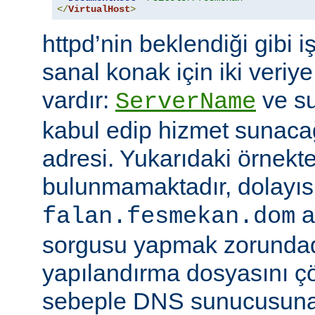
</
VirtualHost
>
httpd’nin beklendiği gibi i
sanal konak için iki veriye
vardır:
ve su
ServerName
kabul edip hizmet sunacağ
adresi. Yukarıdaki örnekte
bulunmamaktadır, dolayıs
a
falan.fesmekan.dom
sorgusu yapmak zorundad
yapılandırma dosyasını çö
sebeple DNS sunucusuna