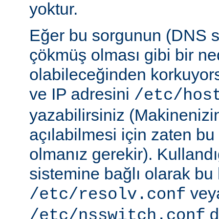
yoktur.
Eğer bu sorgunun (DNS 
çökmüş olması gibi bir ne
olabileceğinden korkuyor
ve IP adresini
/etc/hos
yazabilirsiniz (Makineniz
açılabilmesi için zaten b
olmanız gerekir). Kullandı
sistemine bağlı olarak bu
vey
/etc/resolv.conf
d
/etc/nsswitch.conf