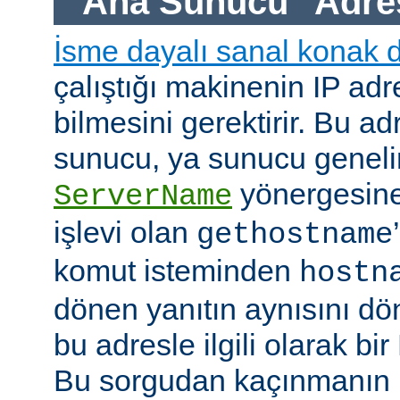
"Ana Sunucu" Adre
İsme dayalı sanal konak 
çalıştığı makinenin IP adre
bilmesini gerektirir. Bu ad
sunucu, ya sunucu geneli
yönergesine
ServerName
işlevi olan
gethostname
komut isteminden
hostn
dönen yanıtın aynısını dö
bu adresle ilgili olarak b
Bu sorgudan kaçınmanın h