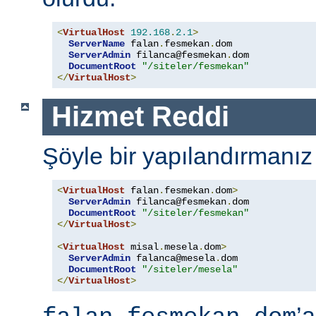
<
VirtualHost
192.168
.
2.1
>
ServerName
 falan
.
fesmekan
.
dom

ServerAdmin
 filanca@fesmekan
.
dom

DocumentRoot
"/siteler/fesmekan"
</
VirtualHost
>
Hizmet Reddi
Şöyle bir yapılandırmanız
<
VirtualHost
 falan
.
fesmekan
.
dom
>
ServerAdmin
 filanca@fesmekan
.
dom

DocumentRoot
"/siteler/fesmekan"
</
VirtualHost
>
<
VirtualHost
 misal
.
mesela
.
dom
>
ServerAdmin
 falanca@mesela
.
dom

DocumentRoot
"/siteler/mesela"
</
VirtualHost
>
’