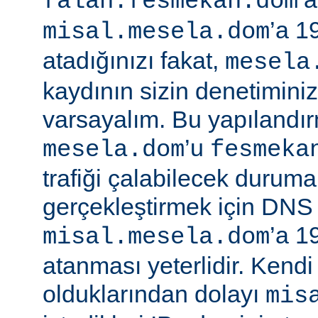
falan.fesmekan.dom
’a 1
misal.mesela.dom
atadığınızı fakat,
mesela
kaydının sizin denetimini
varsayalım. Bu yapılandı
’u
mesela.dom
fesmeka
trafiği çalabilecek duruma
gerçekleştirmek için DNS
’a 1
misal.mesela.dom
atanması yeterlidir. Kend
olduklarından dolayı
mis