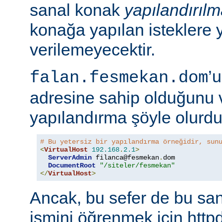
sanal konak
yapılandırıl
konağa yapılan isteklere 
verilemeyecektir.
’
falan.fesmekan.dom
adresine sahip olduğunu 
yapılandırma şöyle olurdu
# Bu yetersiz bir yapılandırma örneğidir, sun
<
VirtualHost
192.168
.
2.1
>
ServerAdmin
 filanca@fesmekan
.
dom

DocumentRoot
"/siteler/fesmekan"
</
VirtualHost
>
Ancak, bu sefer de bu sa
ismini öğrenmek için httpd