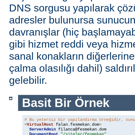
DNS sorgusu yapılarak çöz
adresler bulunursa sunucu
davranışlar (hiç başlamayabi
gibi hizmet reddi veya hizmet
sanal konakların diğerlerine
çalma olasılığı dahil) saldır
gelebilir.
Basit Bir Örnek
# Bu yetersiz bir yapılandırma örneğidir, sun
<
VirtualHost
 falan
.
fesmekan
.
dom
>
ServerAdmin
 filanca@fesmekan
.
dom

DocumentRoot
"/siteler/fesmekan"