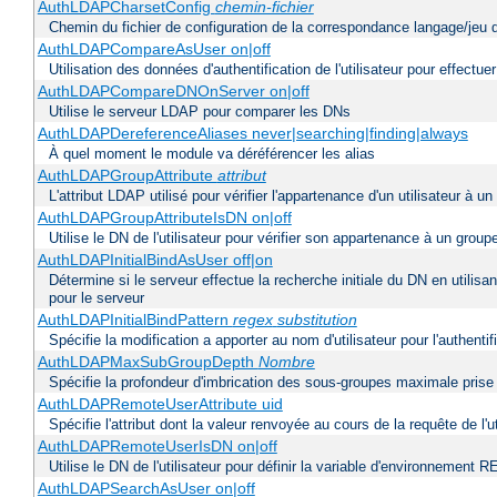
AuthLDAPCharsetConfig
chemin-fichier
Chemin du fichier de configuration de la correspondance langage/jeu 
AuthLDAPCompareAsUser on|off
Utilisation des données d'authentification de l'utilisateur pour effectue
AuthLDAPCompareDNOnServer on|off
Utilise le serveur LDAP pour comparer les DNs
AuthLDAPDereferenceAliases never|searching|finding|always
À quel moment le module va déréférencer les alias
AuthLDAPGroupAttribute
attribut
L'attribut LDAP utilisé pour vérifier l'appartenance d'un utilisateur à un
AuthLDAPGroupAttributeIsDN on|off
Utilise le DN de l'utilisateur pour vérifier son appartenance à un group
AuthLDAPInitialBindAsUser off|on
Détermine si le serveur effectue la recherche initiale du DN en utilisa
pour le serveur
AuthLDAPInitialBindPattern
regex
substitution
Spécifie la modification a apporter au nom d'utilisateur pour l'authen
AuthLDAPMaxSubGroupDepth
Nombre
Spécifie la profondeur d'imbrication des sous-groupes maximale prise 
AuthLDAPRemoteUserAttribute uid
Spécifie l'attribut dont la valeur renvoyée au cours de la requête de 
AuthLDAPRemoteUserIsDN on|off
Utilise le DN de l'utilisateur pour définir la variable d'environnem
AuthLDAPSearchAsUser on|off