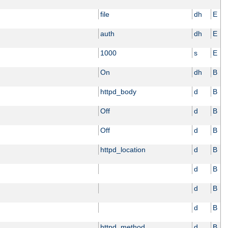
file
dh
E
auth
dh
E
1000
s
E
On
dh
B
httpd_body
d
B
Off
d
B
Off
d
B
httpd_location
d
B
d
B
d
B
d
B
httpd_method
d
B