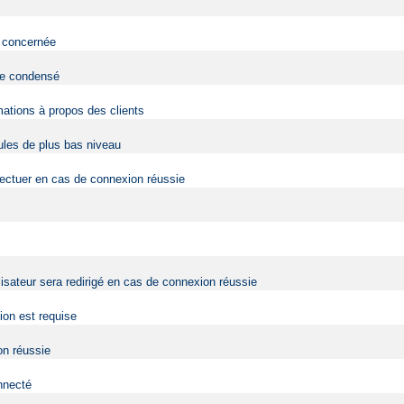
eb concernée
 de condensé
mations à propos des clients
dules de plus bas niveau
fectuer en cas de connexion réussie
lisateur sera redirigé en cas de connexion réussie
tion est requise
on réussie
onnecté