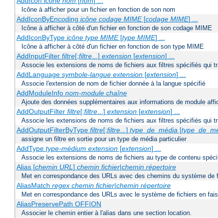
AddIcon
icône
nom
[
nom
] ...
Icône à afficher pour un fichier en fonction de son nom
AddIconByEncoding
icône
codage MIME
[
codage MIME
] ...
Icône à afficher à côté d'un fichier en fonction de son codage MIME
AddIconByType
icône
type MIME
[
type MIME
] ...
Icône à afficher à côté d'un fichier en fonction de son type MIME
AddInputFilter
filtre
[;
filtre
...]
extension
[
extension
] ...
Associe les extensions de noms de fichiers aux filtres spécifiés qui tr
AddLanguage
symbole-langue
extension
[
extension
] ...
Associe l'extension de nom de fichier donnée à la langue spécifié
AddModuleInfo
nom-module
chaîne
Ajoute des données supplémentaires aux informations de module affich
AddOutputFilter
filtre
[;
filtre
...]
extension
[
extension
] ...
Associe les extensions de noms de fichiers aux filtres spécifiés qui 
AddOutputFilterByType
filtre
[;
filtre
...]
type_de_média
[
type_de_m
assigne un filtre en sortie pour un type de média particulier
AddType
type-médium
extension
[
extension
] ...
Associe les extensions de noms de fichiers au type de contenu spéci
Alias [
chemin URL
]
chemin fichier
|
chemin répertoire
Met en correspondance des URLs avec des chemins du système de f
AliasMatch
regex
chemin fichier
|
chemin répertoire
Met en correspondance des URLs avec le système de fichiers en faisan
AliasPreservePath OFF|ON
Associer le chemin entier à l'alias dans une section location.