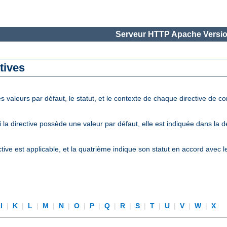
Serveur HTTP Apache Versio
tives
 valeurs par défaut, le statut, et le contexte de chaque directive de c
la directive possède une valeur par défaut, elle est indiquée dans la 
tive est applicable, et la quatrième indique son statut en accord avec 
I
|
K
|
L
|
M
|
N
|
O
|
P
|
Q
|
R
|
S
|
T
|
U
|
V
|
W
|
X