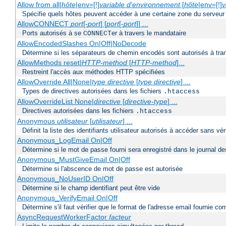
Allow from all|
hôte
|env=[!]
variable d'environnement
[
hôte
|env=[!]
v
Spécifie quels hôtes peuvent accéder à une certaine zone du serveur
AllowCONNECT
port
[-
port
] [
port
[-
port
]] ...
Ports autorisés à se
er à travers le mandataire
CONNECT
AllowEncodedSlashes On|Off|NoDecode
Détermine si les séparateurs de chemin encodés sont autorisés à tran
AllowMethods reset|
HTTP-method
[
HTTP-method
]...
Restreint l'accès aux méthodes HTTP spécifiées
AllowOverride All|None|
type directive
[
type directive
] ...
Types de directives autorisées dans les fichiers
.htaccess
AllowOverrideList None|
directive
[
directive-type
] ...
Directives autorisées dans les fichiers
.htaccess
Anonymous
utilisateur
[
utilisateur
] ...
Définit la liste des identifiants utilisateur autorisés à accéder sans v
Anonymous_LogEmail On|Off
Détermine si le mot de passe fourni sera enregistré dans le journal de
Anonymous_MustGiveEmail On|Off
Détermine si l'abscence de mot de passe est autorisée
Anonymous_NoUserID On|Off
Détermine si le champ identifiant peut être vide
Anonymous_VerifyEmail On|Off
Détermine s'il faut vérifier que le format de l'adresse email fournie 
AsyncRequestWorkerFactor
facteur