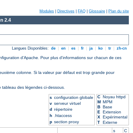
Modules
|
Directives
|
FAQ
|
Glossaire
|
Plan du site
n 2.4
Langues Disponibles:
de
|
en
|
es
|
fr
|
ja
|
ko
|
tr
|
zh-cn
onfiguration d'Apache. Pour plus d'informations sur chacun de ces
deuxième colonne. Si la valeur par défaut est trop grande pour
le tableau des légendes ci-dessous.
C
Noyau httpd
s
configuration globale
M
MPM
v
serveur virtuel
B
Base
d
répertoire
E
Extension
h
.htaccess
X
Expérimental
p
section proxy
T
Externe
s
C