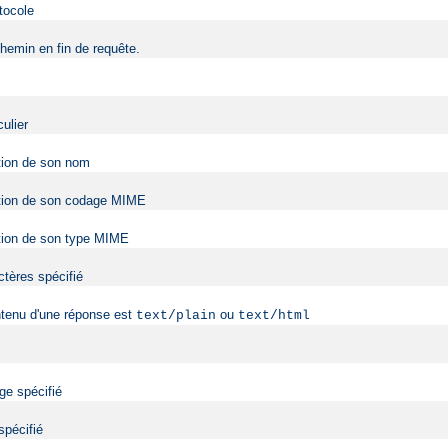
tocole
hemin en fin de requête.
ulier
ction de son nom
onction de son codage MIME
nction de son type MIME
ctères spécifié
ntenu d'une réponse est
ou
text/plain
text/html
ge spécifié
spécifié