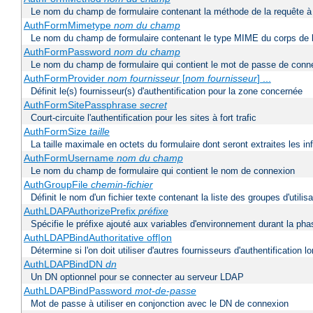
Le nom du champ de formulaire contenant la méthode de la requête à 
AuthFormMimetype
nom du champ
Le nom du champ de formulaire contenant le type MIME du corps de l
AuthFormPassword
nom du champ
Le nom du champ de formulaire qui contient le mot de passe de conn
AuthFormProvider
nom fournisseur
[
nom fournisseur
] ...
Définit le(s) fournisseur(s) d'authentification pour la zone concernée
AuthFormSitePassphrase
secret
Court-circuite l'authentification pour les sites à fort trafic
AuthFormSize
taille
La taille maximale en octets du formulaire dont seront extraites les i
AuthFormUsername
nom du champ
Le nom du champ de formulaire qui contient le nom de connexion
AuthGroupFile
chemin-fichier
Définit le nom d'un fichier texte contenant la liste des groupes d'utilis
AuthLDAPAuthorizePrefix
préfixe
Spécifie le préfixe ajouté aux variables d'environnement durant la phas
AuthLDAPBindAuthoritative off|on
Détermine si l'on doit utiliser d'autres fournisseurs d'authentification
AuthLDAPBindDN
dn
Un DN optionnel pour se connecter au serveur LDAP
AuthLDAPBindPassword
mot-de-passe
Mot de passe à utiliser en conjonction avec le DN de connexion