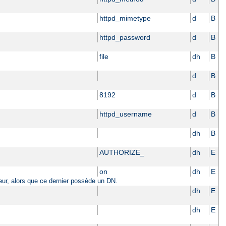
httpd_mimetype
d
B
httpd_password
d
B
file
dh
B
d
B
8192
d
B
httpd_username
d
B
dh
B
AUTHORIZE_
dh
E
on
dh
E
sateur, alors que ce dernier possède un DN.
dh
E
dh
E