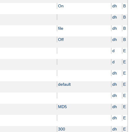
On
dh
B
dh
B
file
dh
B
Off
dh
B
d
E
d
E
dh
E
default
dh
E
dh
E
MD5
dh
E
dh
E
300
dh
E