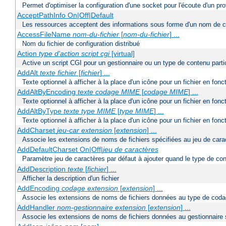
Permet d'optimiser la configuration d'une socket pour l'écoute d'un pro
AcceptPathInfo On|Off|Default
Les ressources acceptent des informations sous forme d'un nom de c
AccessFileName
nom-du-fichier
[
nom-du-fichier
] ...
Nom du fichier de configuration distribué
Action
type d'action
script cgi
[virtual]
Active un script CGI pour un gestionnaire ou un type de contenu partic
AddAlt
texte
fichier
[
fichier
] ...
Texte optionnel à afficher à la place d'un icône pour un fichier en fon
AddAltByEncoding
texte
codage MIME
[
codage MIME
] ...
Texte optionnel à afficher à la place d'un icône pour un fichier en f
AddAltByType
texte
type MIME
[
type MIME
] ...
Texte optionnel à afficher à la place d'un icône pour un fichier en fo
AddCharset
jeu-car
extension
[
extension
] ...
Associe les extensions de noms de fichiers spécifiées au jeu de cara
AddDefaultCharset On|Off|
jeu de caractères
Paramètre jeu de caractères par défaut à ajouter quand le type de co
AddDescription
texte
[
fichier
] ...
Afficher la description d'un fichier
AddEncoding
codage
extension
[
extension
] ...
Associe les extensions de noms de fichiers données au type de coda
AddHandler
nom-gestionnaire
extension
[
extension
] ...
Associe les extensions de noms de fichiers données au gestionnaire 