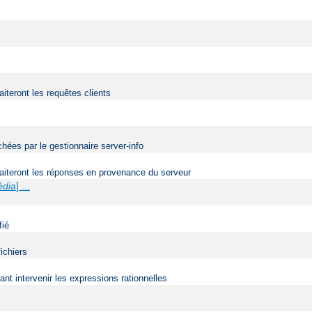
aiteront les requêtes clients
ées par le gestionnaire server-info
traiteront les réponses en provenance du serveur
édia
] ...
fié
ichiers
t intervenir les expressions rationnelles