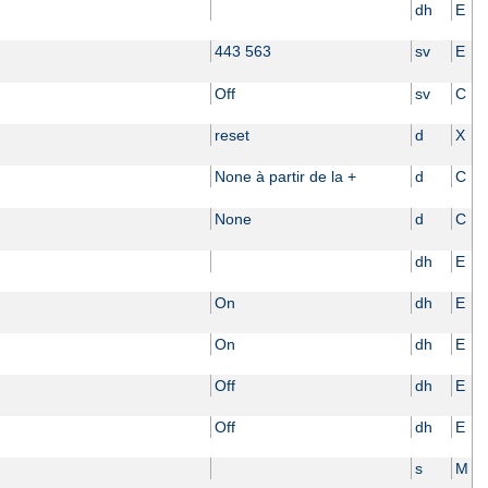
dh
E
443 563
sv
E
Off
sv
C
reset
d
X
None à partir de la +
d
C
None
d
C
dh
E
On
dh
E
On
dh
E
Off
dh
E
Off
dh
E
s
M