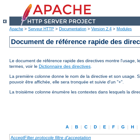
Apache
>
Serveur HTTP
>
Documentation
>
Version 2.4
>
Modules
Document de référence rapide des direc
Le document de référence rapide des directives montre l'usage, les
termes, voir le
Dictionnaire des directives
.
La première colonne donne le nom de la directive et son usage. Si 
pouvoir être affichée, elle sera tronquée et suivie d'un "+".
La troisième colonne énumère les contextes dans lesquels la direc
A
|
B
|
C
|
D
|
E
|
F
|
G
|
H
|
AcceptFilter
protocole
filtre d'acceptation