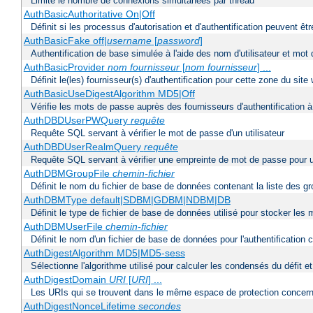
Limite le nombre de connexions simultanées par thread
AuthBasicAuthoritative On|Off
Définit si les processus d'autorisation et d'authentification peuvent 
AuthBasicFake off|
username
[
password
]
Authentification de base simulée à l'aide des nom d'utilisateur et mot
AuthBasicProvider
nom fournisseur
[
nom fournisseur
] ...
Définit le(les) fournisseur(s) d'authentification pour cette zone du site
AuthBasicUseDigestAlgorithm MD5|Off
Vérifie les mots de passe auprès des fournisseurs d'authentification à 
AuthDBDUserPWQuery
requête
Requête SQL servant à vérifier le mot de passe d'un utilisateur
AuthDBDUserRealmQuery
requête
Requête SQL servant à vérifier une empreinte de mot de passe pour un ut
AuthDBMGroupFile
chemin-fichier
Définit le nom du fichier de base de données contenant la liste des gro
AuthDBMType default|SDBM|GDBM|NDBM|DB
Définit le type de fichier de base de données utilisé pour stocker les
AuthDBMUserFile
chemin-fichier
Définit le nom d'un fichier de base de données pour l'authentification 
AuthDigestAlgorithm MD5|MD5-sess
Sélectionne l'algorithme utilisé pour calculer les condensés du défit e
AuthDigestDomain
URI
[
URI
] ...
Les URIs qui se trouvent dans le même espace de protection concerna
AuthDigestNonceLifetime
secondes