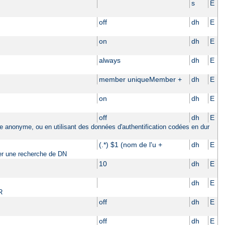
s
E
off
dh
E
on
dh
E
always
dh
E
member uniqueMember +
dh
E
on
dh
E
off
dh
E
ière anonyme, ou en utilisant des données d'authentification codées en dur
(.*) $1 (nom de l'u +
dh
E
tuer une recherche de DN
10
dh
E
dh
E
R
off
dh
E
off
dh
E