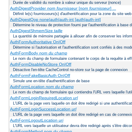
Durée de validité du nombre à valeur unique du serveur (nonce)
AuthDigestProvider
nom fournisseur
[
nom fournisseur
] ...
Définit le(s) fournisseurs(s) d'authentification pour la zone du site w
AuthDigestQop none|auth|auth-int [auth|auth-int]
Détermine le niveau de protection fourni par l'authentification à base
AuthDigestShmemSize
taille
La quantité de mémoire partagée à allouer afin de conserver les infor
AuthFormAuthoritative On|Off
Détermine si l'autorisation et l'authentification sont confiés à des mo
AuthFormBody
nom du champ
Le nom du champ de formulaire contenant le corps de la requête à ef
AuthFormDisableNoStore On|Off
Désactive l'en-tête CacheControl no-store sur la page de connexion
AuthFormFakeBasicAuth On|Off
Simule une en-tête d'authentification de base
AuthFormLocation
nom du champ
Le nom du champ de formulaire qui contiendra l'URL vers laquelle l'uti
AuthFormLoginRequiredLocation
url
L'URL de la page vers laquelle on doit être redirigé si une authentifica
AuthFormLoginSuccessLocation
url
L'URL de la page vers laquelle on doit être redirigé en cas de connexi
AuthFormLogoutLocation
uri
L'URL vers laquelle un utilisateur devra être redirigé après s'être déc
AuthFormMethod
nom du champ